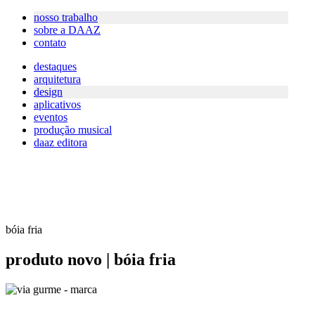
nosso trabalho
sobre a DAAZ
contato
destaques
arquitetura
design
aplicativos
eventos
produção musical
daaz editora
bóia fria
produto novo | bóia fria