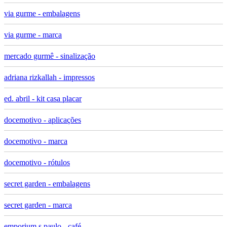
via gurme - embalagens
via gurme - marca
mercado gurmê - sinalização
adriana rizkallah - impressos
ed. abril - kit casa placar
docemotivo - aplicações
docemotivo - marca
docemotivo - rótulos
secret garden - embalagens
secret garden - marca
emporium s.paulo - café